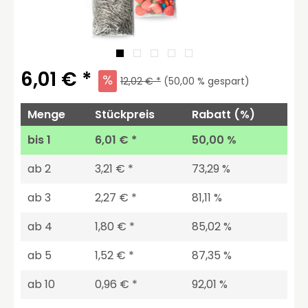
6,01 € *
12,02 € *
(
50,00
% gespart)
Menge
Stückpreis
Rabatt (%)
bis
1
6,01 € *
50,00 %
ab
2
3,21 € *
73,29 %
ab
3
2,27 € *
81,11 %
ab
4
1,80 € *
85,02 %
ab
5
1,52 € *
87,35 %
ab
10
0,96 € *
92,01 %