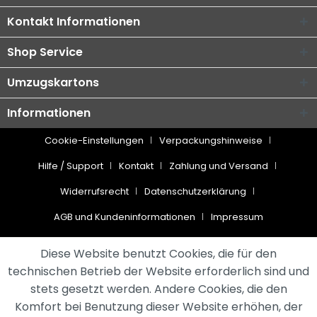
Kontakt Informationen
Shop Service
Umzugskartons
Informationen
Cookie-Einstellungen
Verpackungshinweise
Hilfe / Support
Kontakt
Zahlung und Versand
Widerrufsrecht
Datenschutzerklärung
AGB und Kundeninformationen
Impressum
* Alle Preise inkl. gesetzl. Mehrwertsteuer zzgl.
Versandkosten
und
Diese Website benutzt Cookies, die für den
ggf. Nachnahmegebühren, wenn nicht anders beschrieben
technischen Betrieb der Website erforderlich sind und
stets gesetzt werden. Andere Cookies, die den
¹ Wir nutzen Trusted Shops als unabhängigen Dienstleister für die
Einholung von Bewertungen. Trusted Shops hat Maßnahmen
Komfort bei Benutzung dieser Website erhöhen, der
getroffen, um sicherzustellen, dass es es sich um echte