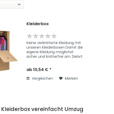
Kleiderbox
Keine zerknitterte Kleidung mit
unseren Kleiderboxen Damit die
eigene Kleidung möglichst
sicher und knitterfrei am Zielort
ankommt, bietet sich die
Nutzung einer Kleiderbox an.
ab 10,54 € *
Diese bietet ausreichend Platz
für eine große Menge an...
Vergleichen
Merken
e Kleiderbox vereinfacht Umzug