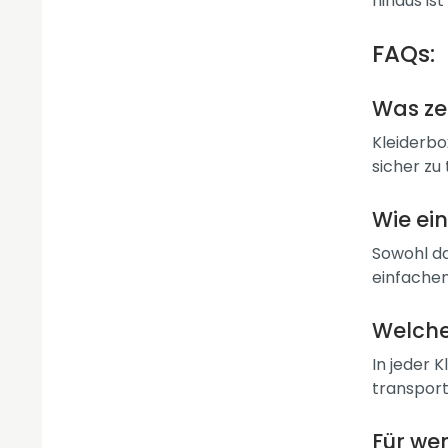
hinaus is
FAQs:
Was ze
Kleiderbo
sicher zu
Wie ein
Sowohl da
einfachen
Welche
In jeder 
transport
Für wen