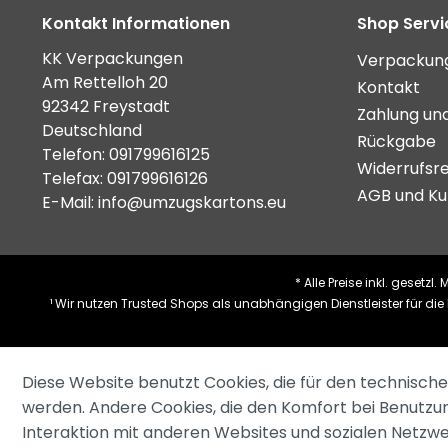
Kontakt Informationen
Shop Servi
KK Verpackungen
Verpackung
Am Rettelloh 20
Kontakt
92342 Freystadt
Zahlung un
Deutschland
Rückgabe
Telefon:
091799616125
Widerrufsr
Telefax: 091799616126
AGB und Ku
E-Mail:
info@umzugskartons.eu
* Alle Preise inkl. gesetzl
¹ Wir nutzen Trusted Shops als unabhängigen Dienstleister für d
Diese Website benutzt Cookies, die für den technische
werden. Andere Cookies, die den Komfort bei Benutzu
Interaktion mit anderen Websites und sozialen Netzw