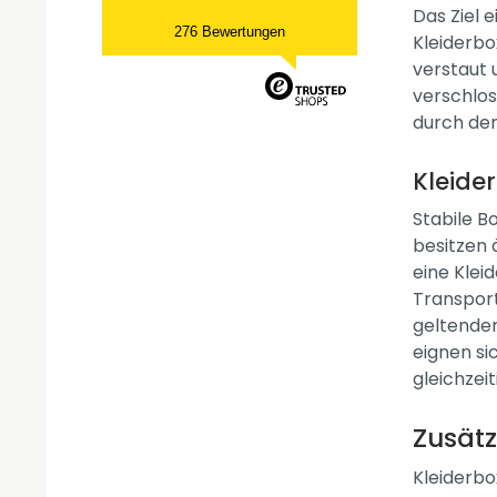
Das Ziel 
276 Bewertungen
Kleiderbo
verstaut 
verschlos
durch den
Kleide
Stabile B
besitzen 
eine Klei
Transpor
geltenden
eignen si
gleichzeit
Zusätz
Kleiderbo