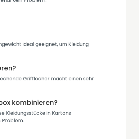
erial kein Problem..
ngewicht ideal geeignet, um Kleidung
eren?
prechende Grifflöcher macht einen sehr
box kombinieren?
se Kleidungsstücke in Kartons
n Problem.