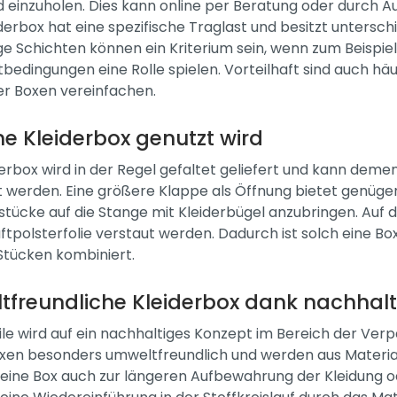
d einzuholen. Dies kann online per Beratung oder durch 
derbox hat eine spezifische Traglast und besitzt unters
e Schichten können ein Kriterium sein, wenn zum Beisp
bedingungen eine Rolle spielen. Vorteilhaft sind auch häu
r Boxen vereinfachen.
ne Kleiderbox genutzt wird
derbox wird in der Regel gefaltet geliefert und kann de
 werden. Eine größere Klappe als Öffnung bietet genügen
stücke auf die Stange mit Kleiderbügel anzubringen. Au
uftpolsterfolie verstaut werden. Dadurch ist solch eine Bo
tücken kombiniert.
freundliche Kleiderbox dank nachhalt
ile wird auf ein nachhaltiges Konzept im Bereich der Ver
xen besonders umweltfreundlich und werden aus Materiali
h eine Box auch zur längeren Aufbewahrung der Kleidung 