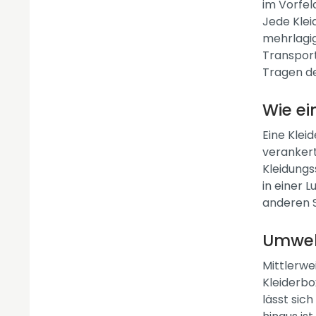
im Vorfel
Jede Klei
mehrlagig
Transport
Tragen de
Wie ei
Eine Klei
verankert
Kleidungs
in einer L
anderen S
Umwelt
Mittlerwe
Kleiderbo
lässt sic