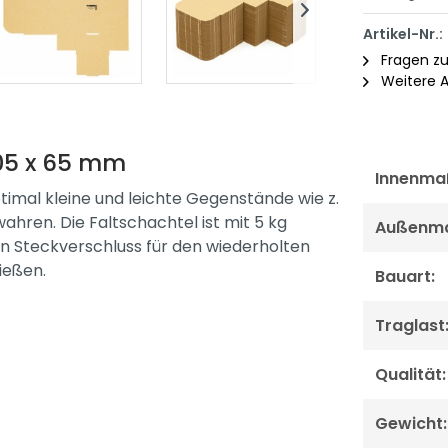
Artikel-Nr.:
Fragen zu
Weitere A
105 x 65 mm
Innenmaß
ptimal kleine und leichte Gegenstände wie z.
ahren. Die Faltschachtel ist mit 5 kg
Außenmaß
en Steckverschluss für den wiederholten
ießen.
Bauart:
Traglast
Qualität:
Gewicht: