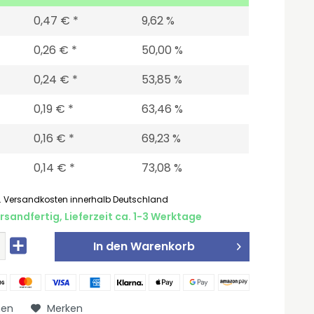
0,47 € *
9,62 %
0,26 € *
50,00 %
0,24 € *
53,85 %
0,19 € *
63,46 %
0,16 € *
69,23 %
0,14 € *
73,08 %
l. Versandkosten innerhalb Deutschland
rsandfertig, Lieferzeit ca. 1-3 Werktage
In den
Warenkorb
hen
Merken