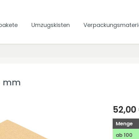
pakete
Umzugskisten
Verpackungsmateri
65 mm
52,00
Menge
ab
100