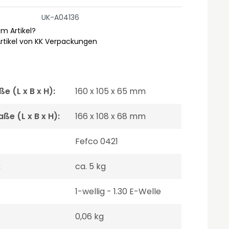
UK-A04136
m Artikel?
rtikel von KK Verpackungen
e (L x B x H):
160 x 105 x 65 mm
e (L x B x H):
166 x 108 x 68 mm
Fefco 0421
:
ca. 5 kg
1-wellig - 1.30 E-Welle
0,06 kg