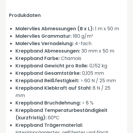
Produkdaten
Malervlies Abmessungen (B x L):
1 m x 50 m
Malervlies Grammatur:
180 g/m²
Malervlies Vernadelung:
4-fach
Kreppband Abmessungen:
30 mm x 50 m
Kreppband Farbe:
Chamois
Kreppband Gewicht pro Rolle:
0,152 kg
Kreppband Gesamtstärke:
0,105 mm
Kreppband Reißfestigkeit:
> 60 N / 25 mm
Kreppband Klebkraft auf Stahl:
8 N / 25
mm
Kreppband Bruchdehnung:
> 8 %
Kreppband Temperaturbeständigkeit
(kurzfristig):
60°C
Kreppband Trägermaterial:
lateximprägnierter, reißfester und flach