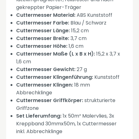
gekreppter Papier-Träger
Cuttermesser Material:
ABS Kunststoff
Cuttermesser Farbe:
Blau / Schwarz
Cuttermesser Länge:
15,2 cm
Cuttermesser Breite:
3,7 cm
Cuttermesser Höhe:
1,6 cm
Cuttermesser Maße (L x B x H):
15,2 x 3,7 x
1,6 cm
Cuttermesser Gewicht:
27 g
Cuttermesser Klingenführung:
Kunststoff
Cuttermesser Klingen:
18 mm
Abbrechklinge
Cuttermesser Griffkörper:
strukturierte
Griffzone
Set Lieferumfang:
1x 50m² Malervlies, 3x
Kreppband 30mmx50m, 1x Cuttermesser
inkl. Abbrechklinge