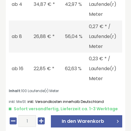
ab
4
34,87 € *
42,97 %
Laufende(r)
Meter
0,27 € * /
ab
8
26,88 € *
56,04 %
Laufende(r)
Meter
0,23 € * /
ab
16
22,85 € *
62,63 %
Laufende(r)
Meter
Inhalt:
100 Laufende(r) Meter
inkl. MwSt.
inkl. Versandkosten innerhalb Deutschland
Sofort versandfertig, Lieferzeit ca. 1-3 Werktage
In den
Warenkorb