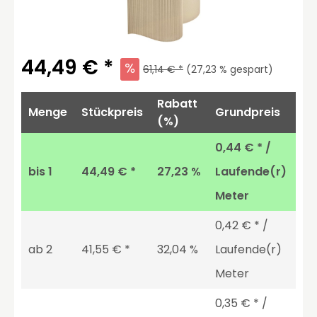
44,49 € *
61,14 € *
(
27,23
% gespart)
Rabatt
Menge
Stückpreis
Grundpreis
(%)
0,44 € * /
bis
1
44,49 € *
27,23 %
Laufende(r)
Meter
0,42 € * /
ab
2
41,55 € *
32,04 %
Laufende(r)
Meter
0,35 € * /