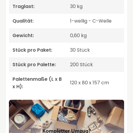
Traglast:
30 kg
Qualität:
1-wellig - C-Welle
Gewicht:
0,60 kg
Stück pro Paket:
30 Stück
Stück pro Palette:
200 Stück
Palettenmaße (L x B
120 x 80 x 157 cm
x H):