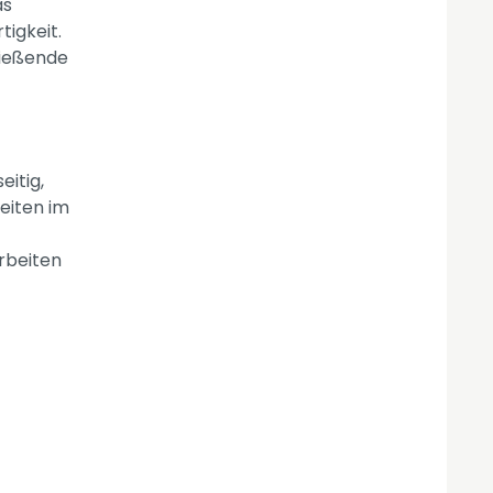
as
tigkeit.
ließende
eitig,
eiten im
rbeiten