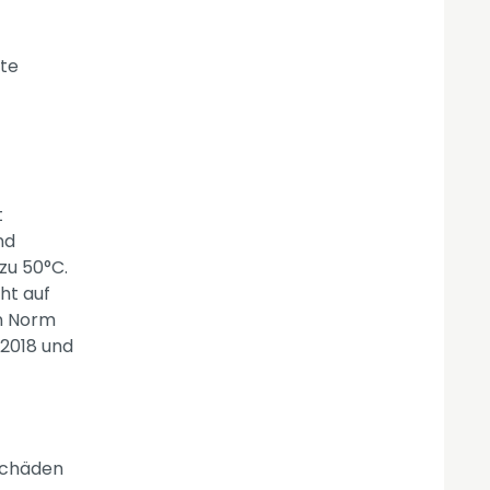
nte
t
nd
zu 50°C.
ht auf
n Norm
:2018 und
Schäden