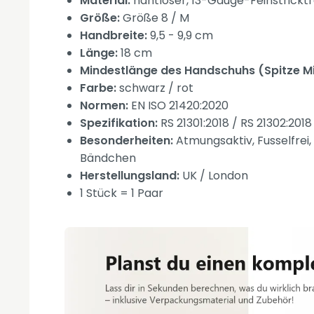
Material:
nahtloser, 13-Gauge-Feinstricktr
Größe:
Größe 8 / M
Handbreite:
9,5 - 9,9 cm
Länge:
18 cm
Mindestlänge des Handschuhs (Spitze Mi
Farbe:
schwarz / rot
Normen:
EN ISO 21420:2020
Spezifikation:
RS 21301:2018 / RS 21302:2018
Besonderheiten:
Atmungsaktiv, Fusselfrei,
Bändchen
Herstellungsland:
UK / London
1 Stück = 1 Paar