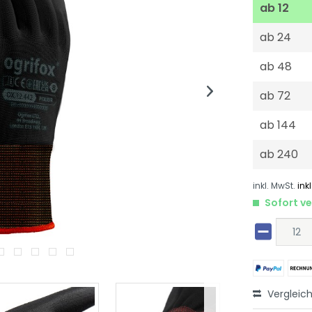
ab
12
ab
24
ab
48
ab
72
ab
144
ab
240
inkl. MwSt.
ink
Sofort ve
Vergleic