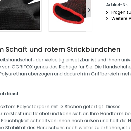
Artikel-Nr.:
Fragen zu
Weitere Ar
m Schaft und rotem Strickbündchen
tshandschuh, der vielseitig einsetzbar ist und Ihnen univ
e von OGRIFOX genau das Richtige für Sie. Die Handschuh
ht Polyurethan überzogen und dadurch im Griffbereich me
ich lässt
cktem Polyestergarn mit 13 Stichen gefertigt. Dieses
hr reißfest und flexibel und kann sich an Ihre Handform b
Feuchtigkeit schnell von innen nach außen und hält die 
 Stabilität des Handschuhs noch weiter zu erhöhen, ist d