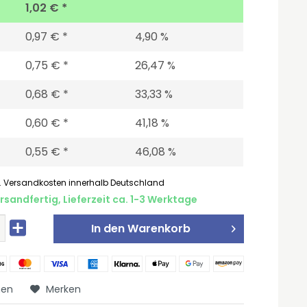
1,02 € *
0,97 € *
4,90 %
0,75 € *
26,47 %
0,68 € *
33,33 %
0,60 € *
41,18 %
0,55 € *
46,08 %
l. Versandkosten innerhalb Deutschland
rsandfertig, Lieferzeit ca. 1-3 Werktage
In den
Warenkorb
hen
Merken