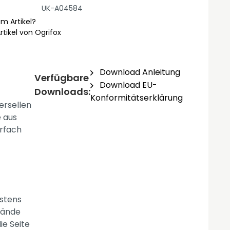
UK-A04584
m Artikel?
tikel von Ogrifox
Download Anleitung
Verfügbare
Download EU-
Downloads:
Konformitätserklärung
ersellen
e aus
hrfach
estens
Hände
ie Seite